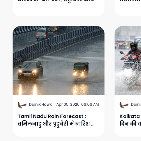
समुद्र में न जाने की सलाह
का जनजीव
जलाशयों म
D
D
Dainik Hawk
·
Apr 05, 2026, 06:06 AM
Dain
Tamil Nadu Rain Forecast :
Kolkata
तमिलनाडु और पुडुचेरी में बारिश का
दिन की 
अलर्ट: नीलगिरी और कोयंबटूर
कोलकाता
समेत कई जिलों में वर्षा की चेतावनी
डिग्री गिर