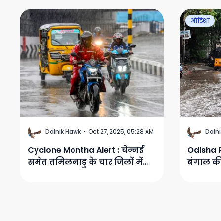
ओडिशा
D
D
Dainik Hawk
·
Oct 27, 2025, 05:28 AM
Dain
Cyclone Montha Alert : चेन्नई
Odisha R
समेत तमिलनाडु के चार जिलों में
बंगाल क
चक्रवात 'मोंथा' का खतरा, भारी
के कारण 
बारिश की चेतावनी