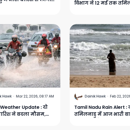
विभाग ने 12 मई तक तमिल
न अस्त-व्यस्त, प्रमुख
कई हिस्सों में भारी बारिश 
ें पानी का प्रवाह बढ़ा
जताया अनुमान
D
ik Hawk
·
Mar 22, 2026, 08:17 AM
Dainik Hawk
·
Feb 22, 202
 Weather Update : दो
Tamil Nadu Rain Alert : द
बारिश ने बदला मौसम,
तमिलनाडु में आज भारी ब
 में अधिकतम तापमान 11
चेतावनी, मौसम विभाग ने
ा, सर्दी से छूटी कंपकंपी
को समुद्र में न जाने की द